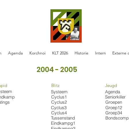
n
Agenda
Korchnoi
KLT 2026
Historie
Intern
Externe 
2004 - 2005
apid
Blitz
Jeugd
ysteem
Systeem
Agenda
Cyclus1
indkamp
Seniorkiller
Cyclus2
tings
Groepen
Cyclus3
Groep12
Cyclus4
Groep34
Tussenstand
Bondscomp
Eindkampg1
Eindkampg2