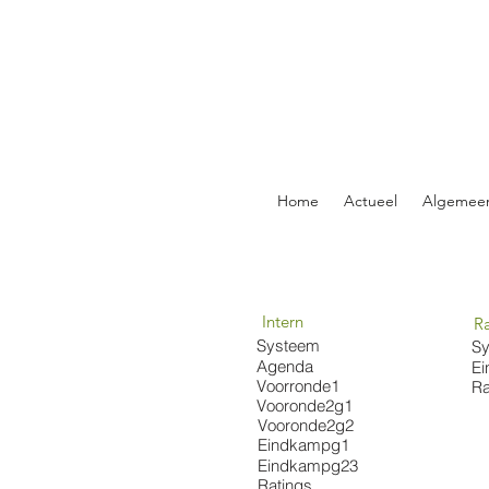
Home
Actueel
Algemee
Intern
R
Systeem
S
Agenda
E
Voorronde1
Ra
Vooronde2g1
Vooronde2g2
Eindkampg1
Eindkampg23
Ratings