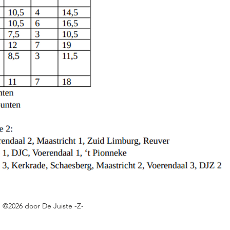
cs.google.com/spreadsheets/d/e/2PACX-1vQh7cz9TtW456f-
3A8hLQ8rFTQxTrcmWx6Io9yu-kpTEOuRk56q2lGinQv_-RBadhp3c
©2026 door De Juiste -Z-
cs.google.com/spreadsheets/d/1oE-ZBRtU45A2XE-
DhwMvBY_W5FlFphxtBE/edit#gid=0