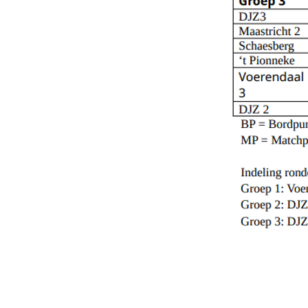
https://do
xyGDG0Lli
https://do
Hrrven6nk