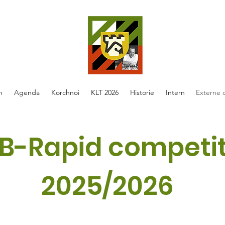
n
Agenda
Korchnoi
KLT 2026
Historie
Intern
Externe 
SB-Rapid competit
2025/2026