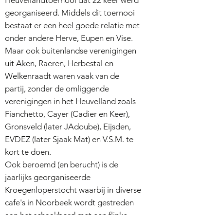
Heuvellandtoernooi dat 22 keer werd
georganiseerd. Middels dit toernooi
bestaat er een heel goede relatie met
onder andere Herve, Eupen en Vise.
Maar ook buitenlandse verenigingen
uit Aken, Raeren, Herbestal en
Welkenraadt waren vaak van de
partij, zonder de omliggende
verenigingen in het Heuvelland zoals
Fianchetto, Cayer (Cadier en Keer),
Gronsveld (later JAdoube), Eijsden,
EVDEZ (later Sjaak Mat) en V.S.M. te
kort te doen.
Ook beroemd (en berucht) is de
jaarlijks georganiseerde
Kroegenloperstocht waarbij in diverse
cafe's in Noorbeek wordt gestreden
aan het schaakbord met een flinke