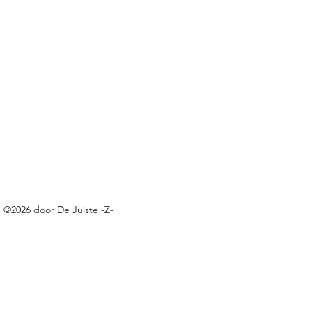
cs.google.com/spreadsheets/d/e/2PACX-1vQh7cz9TtW456f-
3A8hLQ8rFTQxTrcmWx6Io9yu-kpTEOuRk56q2lGinQv_-RBadhp3c
©2026 door De Juiste -Z-
cs.google.com/spreadsheets/d/1oE-ZBRtU45A2XE-
DhwMvBY_W5FlFphxtBE/edit#gid=0