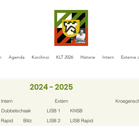
n
Agenda
Korchnoi
KLT 2026
Historie
Intern
Externe 
2024 - 2025
Intern
Extern
Kroegensc
Dubbelschaak
LISB 1
KNSB
Rapid
Blitz
LISB 2
LISB Rapid