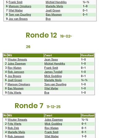
Ronde 12
19
-02-
26
Ronde 7
11
-12-25