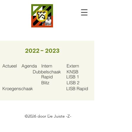
2022 - 2023
Actueel
Agenda
Intern
Extern
Dubbelschaak
KNSB
LISB 1
Rapid
Blitz
LISB 2
Kroegenschaak
LISB Rapid
https://docs.google.com/spreadsheets/
d/e/2PACX-1vQh7cz9TtW456f-
xyGDG0Lli3A8hLQ8rFTQxTrcmWx6Io9yu-
©2026 door De Juiste -Z-
kpTEOuRk56q2lGinQv_-
RBadhp3cwR/pubhtml