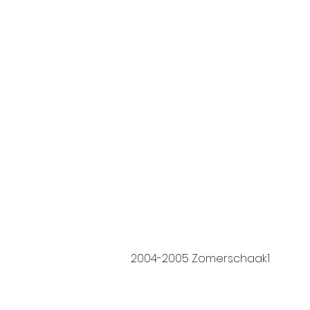
2004-2005 Zomerschaak1
https://do
xyGDG0Lli