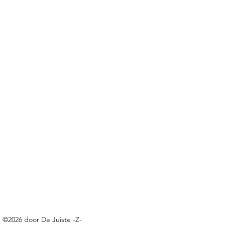
cs.google.com/spreadsheets/d/e/2PACX-1vQh7cz9TtW456f-
3A8hLQ8rFTQxTrcmWx6Io9yu-kpTEOuRk56q2lGinQv_-RBadhp3c
©2026 door De Juiste -Z-