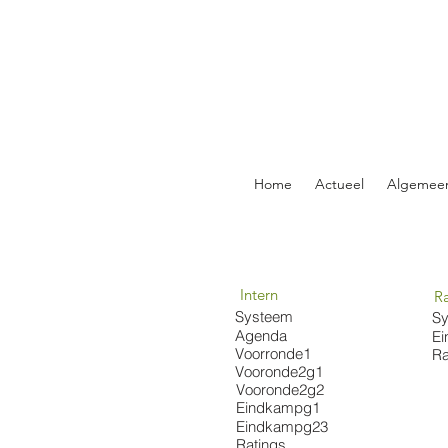
Home
Actueel
Algemee
Intern
R
Systeem
S
Agenda
E
Voorronde1
Ra
Vooronde2g1
Vooronde2g2
Eindkampg1
Eindkampg23
Ratings