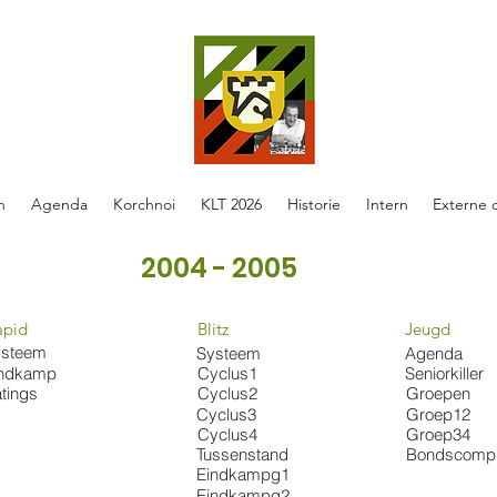
n
Agenda
Korchnoi
KLT 2026
Historie
Intern
Externe 
2004 - 2005
apid
Blitz
Jeugd
ysteem
Systeem
Agenda
Cyclus1
indkamp
Seniorkiller
Cyclus2
tings
Groepen
Cyclus3
Groep12
Cyclus4
Groep34
Tussenstand
Bondscomp
Eindkampg1
Eindkampg2