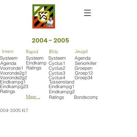
2004 - 2005
Intern
Jeugd
Rapid
Blitz
Systeem
Systeem
Systeem
Agenda
Eindkamp
Agenda
Cyclus1
Seniorkiller
Ratings
Voorronde1
Cyclus2
Groepen
Vooronde2g1
Cyclus3
Groep12
Vooronde2g2
Cyclus4
Groep34
Eindkampg1
Tussenstand
Eindkampg23
Eindkampg1
Ratings
Eindkampg2
Meer ..
Ratings
Bondscomp
004-2005 KLT 