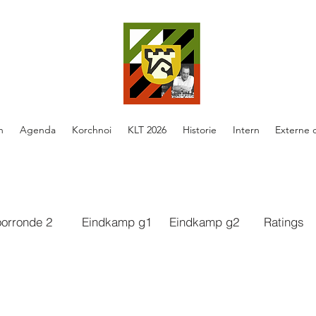
n
Agenda
Korchnoi
KLT 2026
Historie
Intern
Externe 
orronde 2
Eindkamp g1
Eindkamp g2
Ratings