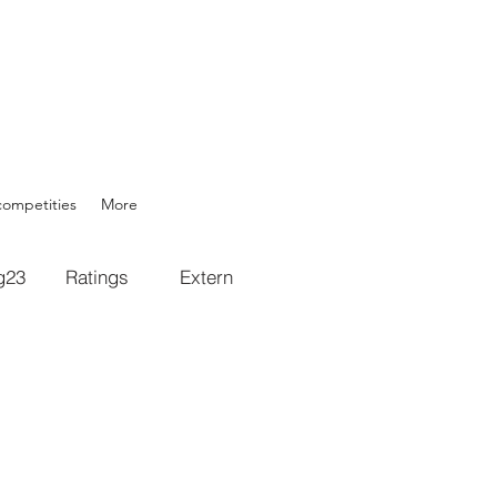
competities
More
g23
Ratings
Extern