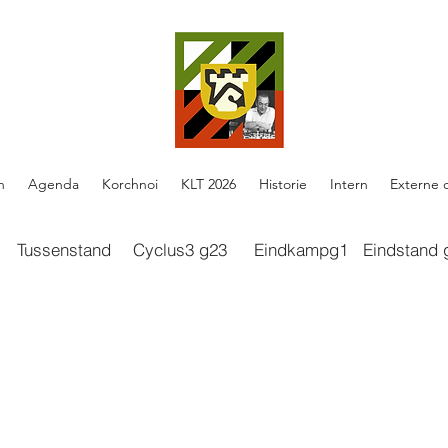
n
Agenda
Korchnoi
KLT 2026
Historie
Intern
Externe 
Tussenstand
Cyclus3 g23
Eindkampg1
Eindstand 