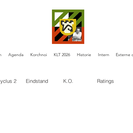
n
Agenda
Korchnoi
KLT 2026
Historie
Intern
Externe 
yclus 2
Eindstand
K.O.
Ratings