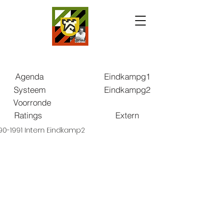
Agenda
Eindkampg1
Systeem
Eindkampg2
Voorronde
Ratings
Extern
90-1991 Intern Eindkamp2