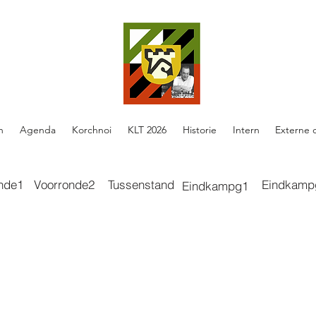
n
Agenda
Korchnoi
KLT 2026
Historie
Intern
Externe 
nde1
Voorronde2
Tussenstand
Eindkamp
Eindkampg1