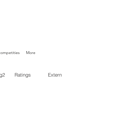
competities
More
g2
Ratings
Extern