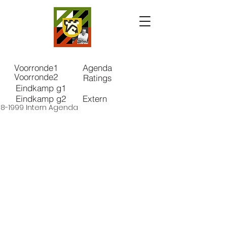
Voorronde1
Agenda
Voorronde2
Ratings
Eindkamp g1
Eindkamp g2
Extern
98-1999 Intern Agenda