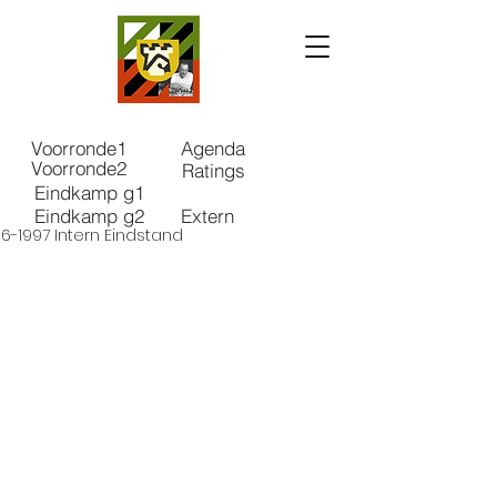
Voorronde1
Agenda
Voorronde2
Ratings
Eindkamp g1
Eindkamp g2
Extern
96-1997 Intern Eindstand