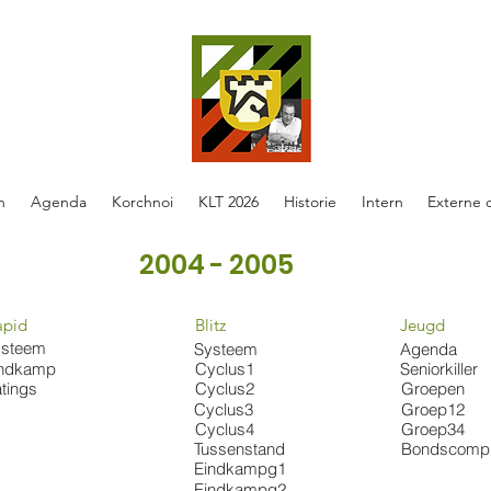
n
Agenda
Korchnoi
KLT 2026
Historie
Intern
Externe 
2004 - 2005
apid
Blitz
Jeugd
ysteem
Systeem
Agenda
Cyclus1
indkamp
Seniorkiller
Cyclus2
tings
Groepen
Cyclus3
Groep12
Cyclus4
Groep34
Tussenstand
Bondscomp
Eindkampg1
Eindkampg2