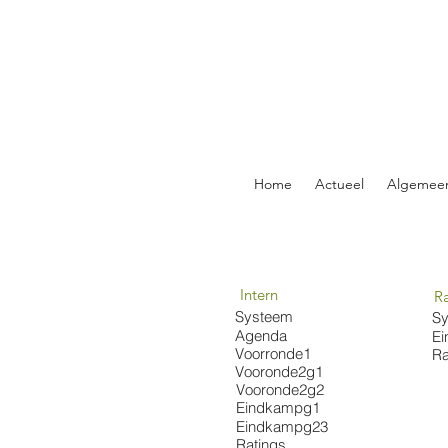
Home
Actueel
Algemee
Intern
R
Systeem
S
Agenda
E
Voorronde1
Ra
Vooronde2g1
Vooronde2g2
Eindkampg1
Eindkampg23
Ratings