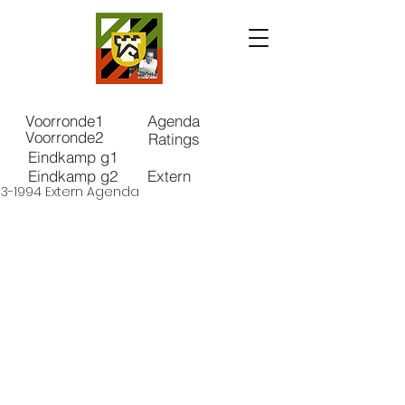
Voorronde1
Agenda
Voorronde2
Ratings
Eindkamp g1
Eindkamp g2
Extern
93-1994 Extern Agenda