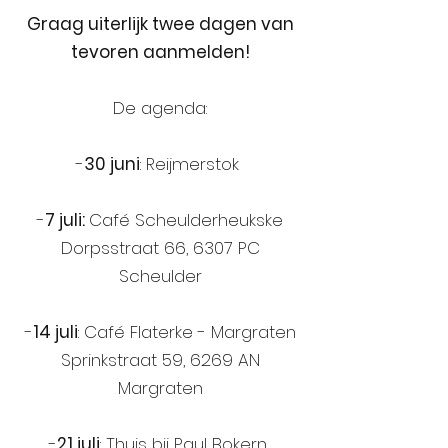
Graag uiterlijk twee dagen van
tevoren aanmelden!
De agenda:
-
30 juni
: Reijmerstok
-
7 juli:
Café Scheulderheukske
Dorpsstraat 66, 6307 PC
Scheulder
-
14 juli
: Café Flaterke - Margraten
Sprinkstraat 59, 6269 AN
Margraten
-
21 juli
: Thuis bij Paul Bokern