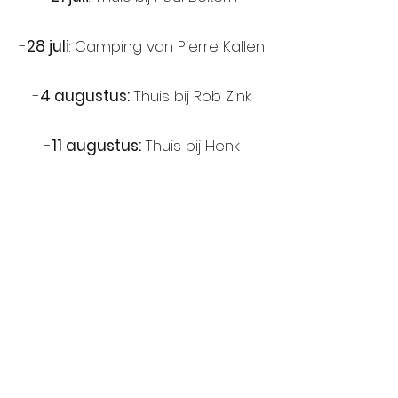
-
28 juli
: Camping van Pierre Kallen
-
4 augustus:
Thuis bij Rob Zink
-
11 augustus:
Thuis bij Henk
Simons
-
18 augustus:
L'entracte -
Welkenraedt (België)
Rue Grétry 10, 4840 Welkenraedt,
België
Overige locaties augustus
worden spoedig aangevuld.
https://docs.google.com/spreadsheets/