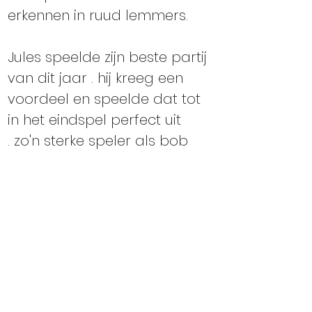
erkennen in ruud lemmers. 
Jules speelde zijn beste partij 
van dit jaar . hij kreeg een 
voordeel en speelde dat tot 
in het eindspel perfect uit 
. zo'n sterke speler als bob 
merx verslaan zonder dat 
deze echt een blunder maakt 
is wel heel knap . 
mijn tegenstander offerde 
een stuk tegen 2 sterke 
pionnen . heel lang was de 
partij in balans (volgens fritz 