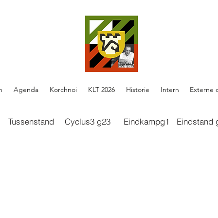
n
Agenda
Korchnoi
KLT 2026
Historie
Intern
Externe 
Tussenstand
Cyclus3 g23
Eindkampg1
Eindstand 