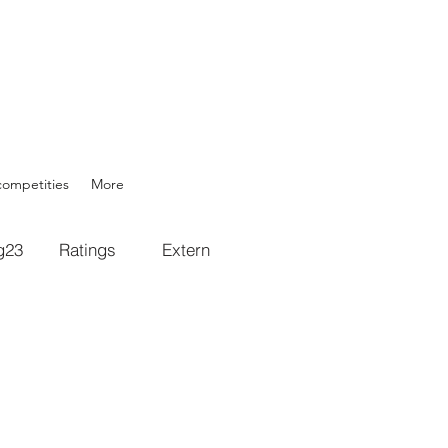
competities
More
g23
Ratings
Extern