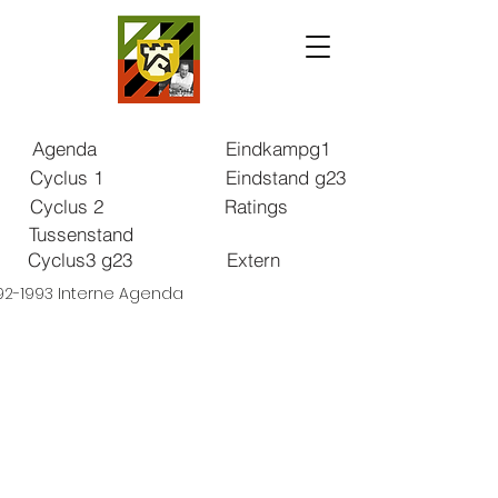
Agenda
Eindkampg1
Cyclus 1
Eindstand g23
Cyclus 2
Ratings
Tussenstand
Cyclus3 g23
Extern
92-1993 Interne Agenda