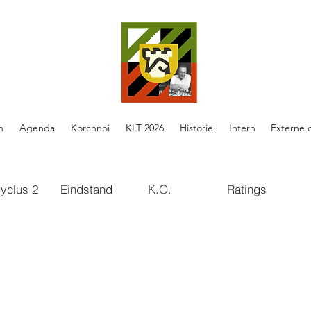
n
Agenda
Korchnoi
KLT 2026
Historie
Intern
Externe 
yclus 2
Eindstand
K.O.
Ratings