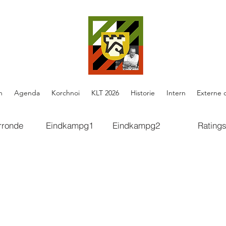
n
Agenda
Korchnoi
KLT 2026
Historie
Intern
Externe 
rronde
Eindkampg1
Eindkampg2
Rating