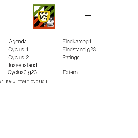
Agenda
Eindkampg1
Cyclus 1
Eindstand g23
Cyclus 2
Ratings
Tussenstand
Cyclus3 g23
Extern
94-1995 Intern cyclus 1