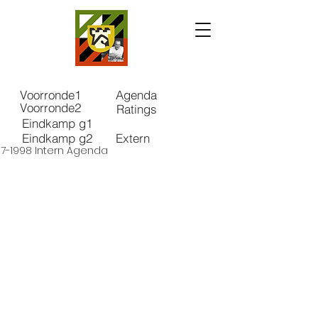
Voorronde1
Agenda
Voorronde2
Ratings
Eindkamp g1
Eindkamp g2
Extern
97-1998 Intern Agenda